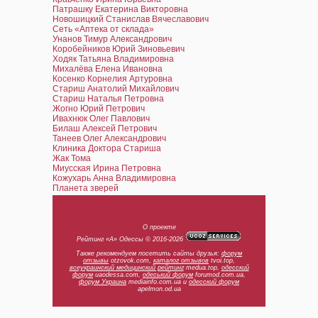
Патрашку Екатерина Викторовна
Новошицкий Станислав Вячеславович
Сеть «Аптека от склада»
Унанов Тимур Александрович
Коробейников Юрий Зиновьевич
Ходяк Татьяна Владимировна
Михалёва Елена Ивановна
Косенко Корнелия Артуровна
Стариш Анатолий Михайлович
Стариш Наталья Петровна
Жогно Юрий Петрович
Ивахнюк Олег Павлович
Билаш Алексей Петрович
Танеев Олег Александрович
Клиника Доктора Стариша
Жак Тома
Миусская Ирина Петровна
Кожухарь Анна Владимировна
Планета зверей
О проекте
Рейтинг «А» Одессы © 2016-2026
Также рекомендуем посетить сайты друзья:
форум
отзывы
otzovok.com,
каталог отзывов
tvoi.top,
всеукраинский медицинский рейтинг
medua.top,
одесский
форум
uaodessa.com,
одеський форум
forumod.com.ua,
форум Украина
mediainfo.com.ua и
одесский форум
apelmon.od.ua