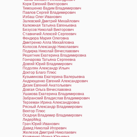
Корж Евгений Викторович
Тимошенко Вадим Владимирович
Павлов Сергей Владимирович
Избаш Олег Иванович
Залевский Дмитрий Михайлович
Калюжная Татьяна Евгеньевна
Безусов Николай Викторович
Ставничий Алексей Сергеевич
Фендюра Мария Олеговна
Дмитренко Алла Михайловна
Колосов Александр Николаевич
Подирка Николай Вячеславович
Решетник Екатерина Владимировна
Гончарова Татьяна Сергеевна
Довгий Юрий Владимирович
Подолян Александр Ильич
Доктор Благо Плюс
Кузьминова Екатерина Валерьевна
Андрющенко Евгений Александрович
Дизик Евгений Анатольевич
Довгая Ольга Вячеславовна
Ушакова Екатерина Владимировна
Забранский Владислав Владимирович
Терземан Ирина Александровна
Рясный Александр Владимирович
Вектор Плюс
Осадчук Владимир Владимирович
ЛидерМед
Грач Юрий Иванович
Давид Николай Игоревич
Железов Дмитрий Николаевич
Кравченко Ирина Юрьевна