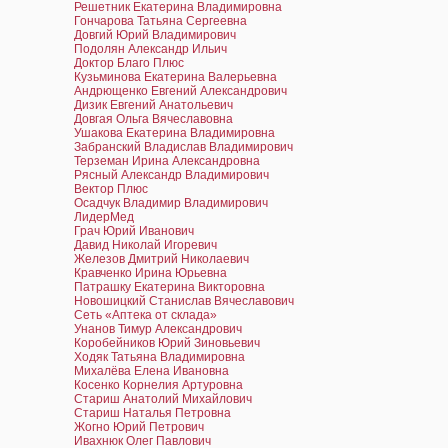
Решетник Екатерина Владимировна
Гончарова Татьяна Сергеевна
Довгий Юрий Владимирович
Подолян Александр Ильич
Доктор Благо Плюс
Кузьминова Екатерина Валерьевна
Андрющенко Евгений Александрович
Дизик Евгений Анатольевич
Довгая Ольга Вячеславовна
Ушакова Екатерина Владимировна
Забранский Владислав Владимирович
Терземан Ирина Александровна
Рясный Александр Владимирович
Вектор Плюс
Осадчук Владимир Владимирович
ЛидерМед
Грач Юрий Иванович
Давид Николай Игоревич
Железов Дмитрий Николаевич
Кравченко Ирина Юрьевна
Патрашку Екатерина Викторовна
Новошицкий Станислав Вячеславович
Сеть «Аптека от склада»
Унанов Тимур Александрович
Коробейников Юрий Зиновьевич
Ходяк Татьяна Владимировна
Михалёва Елена Ивановна
Косенко Корнелия Артуровна
Стариш Анатолий Михайлович
Стариш Наталья Петровна
Жогно Юрий Петрович
Ивахнюк Олег Павлович