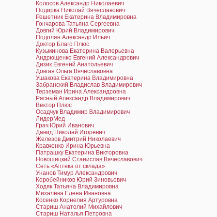
Колосов Александр Николаевич
Подирка Николай Вячеславович
Решетник Екатерина Владимировна
Гончарова Татьяна Сергеевна
Довгий Юрий Владимирович
Подолян Александр Ильич
Доктор Благо Плюс
Кузьминова Екатерина Валерьевна
Андрющенко Евгений Александрович
Дизик Евгений Анатольевич
Довгая Ольга Вячеславовна
Ушакова Екатерина Владимировна
Забранский Владислав Владимирович
Терземан Ирина Александровна
Рясный Александр Владимирович
Вектор Плюс
Осадчук Владимир Владимирович
ЛидерМед
Грач Юрий Иванович
Давид Николай Игоревич
Железов Дмитрий Николаевич
Кравченко Ирина Юрьевна
Патрашку Екатерина Викторовна
Новошицкий Станислав Вячеславович
Сеть «Аптека от склада»
Унанов Тимур Александрович
Коробейников Юрий Зиновьевич
Ходяк Татьяна Владимировна
Михалёва Елена Ивановна
Косенко Корнелия Артуровна
Стариш Анатолий Михайлович
Стариш Наталья Петровна