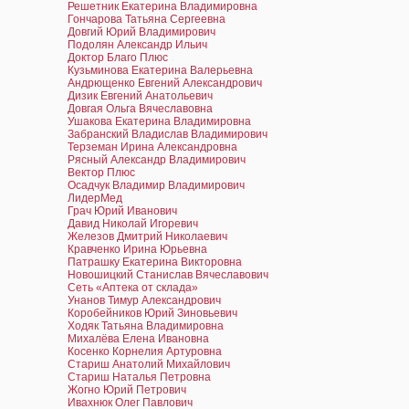
Решетник Екатерина Владимировна
Гончарова Татьяна Сергеевна
Довгий Юрий Владимирович
Подолян Александр Ильич
Доктор Благо Плюс
Кузьминова Екатерина Валерьевна
Андрющенко Евгений Александрович
Дизик Евгений Анатольевич
Довгая Ольга Вячеславовна
Ушакова Екатерина Владимировна
Забранский Владислав Владимирович
Терземан Ирина Александровна
Рясный Александр Владимирович
Вектор Плюс
Осадчук Владимир Владимирович
ЛидерМед
Грач Юрий Иванович
Давид Николай Игоревич
Железов Дмитрий Николаевич
Кравченко Ирина Юрьевна
Патрашку Екатерина Викторовна
Новошицкий Станислав Вячеславович
Сеть «Аптека от склада»
Унанов Тимур Александрович
Коробейников Юрий Зиновьевич
Ходяк Татьяна Владимировна
Михалёва Елена Ивановна
Косенко Корнелия Артуровна
Стариш Анатолий Михайлович
Стариш Наталья Петровна
Жогно Юрий Петрович
Ивахнюк Олег Павлович