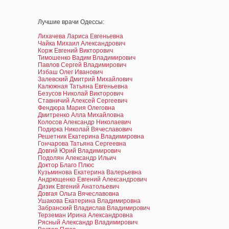
Лучшие врачи Одессы:
Лихачева Лариса Евгеньевна
Чайка Михаил Александрович
Корж Евгений Викторович
Тимошенко Вадим Владимирович
Павлов Сергей Владимирович
Избаш Олег Иванович
Залевский Дмитрий Михайлович
Калюжная Татьяна Евгеньевна
Безусов Николай Викторович
Ставничий Алексей Сергеевич
Фендюра Мария Олеговна
Дмитренко Алла Михайловна
Колосов Александр Николаевич
Подирка Николай Вячеславович
Решетник Екатерина Владимировна
Гончарова Татьяна Сергеевна
Довгий Юрий Владимирович
Подолян Александр Ильич
Доктор Благо Плюс
Кузьминова Екатерина Валерьевна
Андрющенко Евгений Александрович
Дизик Евгений Анатольевич
Довгая Ольга Вячеславовна
Ушакова Екатерина Владимировна
Забранский Владислав Владимирович
Терземан Ирина Александровна
Рясный Александр Владимирович