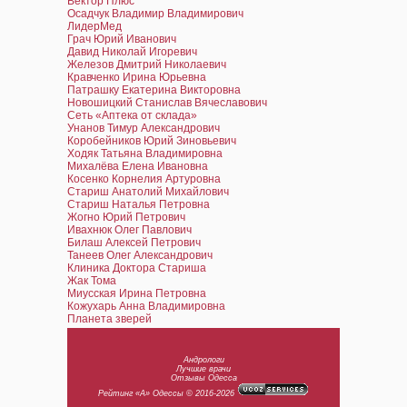
Вектор Плюс
Осадчук Владимир Владимирович
ЛидерМед
Грач Юрий Иванович
Давид Николай Игоревич
Железов Дмитрий Николаевич
Кравченко Ирина Юрьевна
Патрашку Екатерина Викторовна
Новошицкий Станислав Вячеславович
Сеть «Аптека от склада»
Унанов Тимур Александрович
Коробейников Юрий Зиновьевич
Ходяк Татьяна Владимировна
Михалёва Елена Ивановна
Косенко Корнелия Артуровна
Стариш Анатолий Михайлович
Стариш Наталья Петровна
Жогно Юрий Петрович
Ивахнюк Олег Павлович
Билаш Алексей Петрович
Танеев Олег Александрович
Клиника Доктора Стариша
Жак Тома
Миусская Ирина Петровна
Кожухарь Анна Владимировна
Планета зверей
Андрологи
Лучшие врачи
Отзывы Одесса
Рейтинг «А» Одессы © 2016-2026