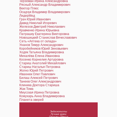
Терземан Ирина Александровна
Рясный Александр Владимирович
Вектор Плюс
Осадчук Владимир Владимирович
ЛидерМед
Грач Юрий Иванович
Давид Николай Игоревич
Железов Дмитрий Николаевич
Кравченко Ирина Юрьевна
Патрашку Екатерина Викторовна
Новошицкий Станислав Вячеславович
Сеть «Аптека от склада»
Унанов Тимур Александрович
Коробейников Юрий Зиновьевич
Ходяк Татьяна Владимировна
Михалёва Елена Ивановна
Косенко Корнелия Артуровна
Стариш Анатолий Михайлович
Стариш Наталья Петровна
Жогно Юрий Петрович
Ивахнюк Олег Павлович
Билаш Алексей Петрович
Танеев Олег Александрович
Клиника Доктора Стариша
Жак Тома
Миусская Ирина Петровна
Кожухарь Анна Владимировна
Планета зверей
Эндоскописты
Лучшие врачи
Отзывы Одесса