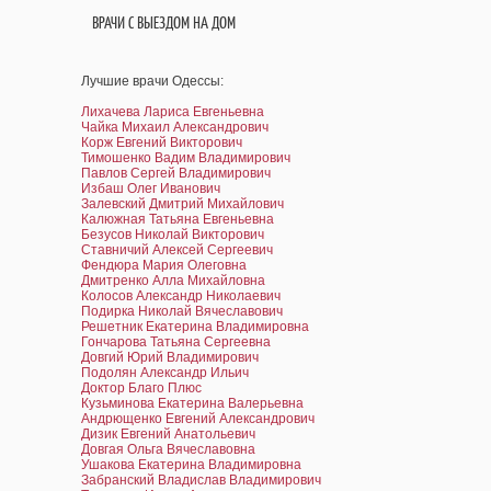
ВРАЧИ С ВЫЕЗДОМ НА ДОМ
Лучшие врачи Одессы:
Лихачева Лариса Евгеньевна
Чайка Михаил Александрович
Корж Евгений Викторович
Тимошенко Вадим Владимирович
Павлов Сергей Владимирович
Избаш Олег Иванович
Залевский Дмитрий Михайлович
Калюжная Татьяна Евгеньевна
Безусов Николай Викторович
Ставничий Алексей Сергеевич
Фендюра Мария Олеговна
Дмитренко Алла Михайловна
Колосов Александр Николаевич
Подирка Николай Вячеславович
Решетник Екатерина Владимировна
Гончарова Татьяна Сергеевна
Довгий Юрий Владимирович
Подолян Александр Ильич
Доктор Благо Плюс
Кузьминова Екатерина Валерьевна
Андрющенко Евгений Александрович
Дизик Евгений Анатольевич
Довгая Ольга Вячеславовна
Ушакова Екатерина Владимировна
Забранский Владислав Владимирович