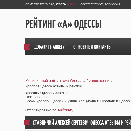
ПРИВЕТСТВУЮ ВАС
,
ГОСТЬ
|
RSS
|
ВОСКРЕСЕНЬЕ, 2026-08-09
РЕЙТИНГ «А» ОДЕССЫ
ДОБАВИТЬ АНКЕТУ
О ПРОЕКТЕ И КОНТАКТЫ
Медицинский рейтинг «А» Одесса
»
Лучшие врачи
»
Урологи Одесса отзывы и рейтинг
Урологи Одессы
анкет
: 3
Показано
:
1-3
Врачи урологи Одессы. Лучшие специалисты урологи в Одессе.
Отсортировано по
:
Рейтингу
СТАВНИЧИЙ АЛЕКСЕЙ СЕРГЕЕВИЧ ОДЕССА ОТЗЫВЫ
И РЕ