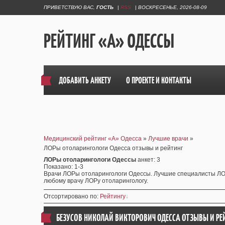
ПРИВЕТСТВУЮ ВАС
,
ГОСТЬ
|
RSS
|
ВОСКРЕСЕНЬЕ, 2026-08-09
РЕЙТИНГ «А» ОДЕССЫ
ДОБАВИТЬ АНКЕТУ
О ПРОЕКТЕ И КОНТАКТЫ
Медицинский рейтинг «А» Одесса
»
Лучшие врачи
»
ЛОРы отоларингологи Одесса отзывы и рейтинг
ЛОРы отоларингологи Одессы
анкет
: 3
Показано
:
1-3
Врачи ЛОРы отоларингологи Одессы. Лучшие специалисты ЛОР
любому врачу ЛОРу отоларингологу.
Отсортировано по
:
Рейтингу
БЕЗУСОВ НИКОЛАЙ ВИКТОРОВИЧ ОДЕССА ОТЗЫВЫ
И РЕ