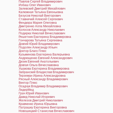
Павлов Сергей Владимирович
Избаш Олег Иванович
Залевский Дмитрий Михайлович
Калюжная Татьяна Евгеньевна
Безусов Николай Викторович
Ставничий Алексей Сергеевич
Фендюра Мария Олеговна
Дмитренко Алла Михайловна
Колосов Александр Николаевич
Подирка Николай Вячеславович
Решетник Екатерина Владимировна
Гончарова Татьяна Сергеевна
Довгий Юрий Владимирович
Подолян Александр Ильич
Доктор Благо Плюс
Кузьминова Екатерина Валерьевна
Андрющенко Евгений Александрович
Дизик Евгений Анатольевич
Довгая Ольга Вячеславовна
Ушакова Екатерина Владимировна
Забранский Владислав Владимирович
Терземан Ирина Александровна
Рясный Александр Владимирович
Вектор Плюс
Осадчук Владимир Владимирович
ЛидерМед
Грач Юрий Иванович
Давид Николай Игоревич
Железов Дмитрий Николаевич
Кравченко Ирина Юрьевна
Патрашку Екатерина Викторовна
Новошицкий Станислав Вячеславович