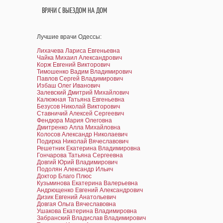
ВРАЧИ С ВЫЕЗДОМ НА ДОМ
Лучшие врачи Одессы:
Лихачева Лариса Евгеньевна
Чайка Михаил Александрович
Корж Евгений Викторович
Тимошенко Вадим Владимирович
Павлов Сергей Владимирович
Избаш Олег Иванович
Залевский Дмитрий Михайлович
Калюжная Татьяна Евгеньевна
Безусов Николай Викторович
Ставничий Алексей Сергеевич
Фендюра Мария Олеговна
Дмитренко Алла Михайловна
Колосов Александр Николаевич
Подирка Николай Вячеславович
Решетник Екатерина Владимировна
Гончарова Татьяна Сергеевна
Довгий Юрий Владимирович
Подолян Александр Ильич
Доктор Благо Плюс
Кузьминова Екатерина Валерьевна
Андрющенко Евгений Александрович
Дизик Евгений Анатольевич
Довгая Ольга Вячеславовна
Ушакова Екатерина Владимировна
Забранский Владислав Владимирович