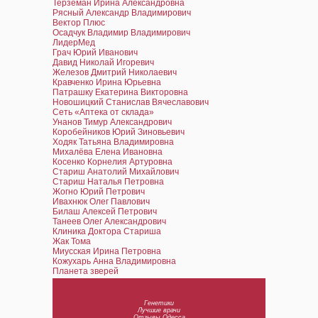
Терземан Ирина Александровна
Рясный Александр Владимирович
Вектор Плюс
Осадчук Владимир Владимирович
ЛидерМед
Грач Юрий Иванович
Давид Николай Игоревич
Железов Дмитрий Николаевич
Кравченко Ирина Юрьевна
Патрашку Екатерина Викторовна
Новошицкий Станислав Вячеславович
Сеть «Аптека от склада»
Унанов Тимур Александрович
Коробейников Юрий Зиновьевич
Ходяк Татьяна Владимировна
Михалёва Елена Ивановна
Косенко Корнелия Артуровна
Стариш Анатолий Михайлович
Стариш Наталья Петровна
Жогно Юрий Петрович
Ивахнюк Олег Павлович
Билаш Алексей Петрович
Танеев Олег Александрович
Клиника Доктора Стариша
Жак Тома
Миусская Ирина Петровна
Кожухарь Анна Владимировна
Планета зверей
Генетики
Лучшие врачи
Отзывы Одесса