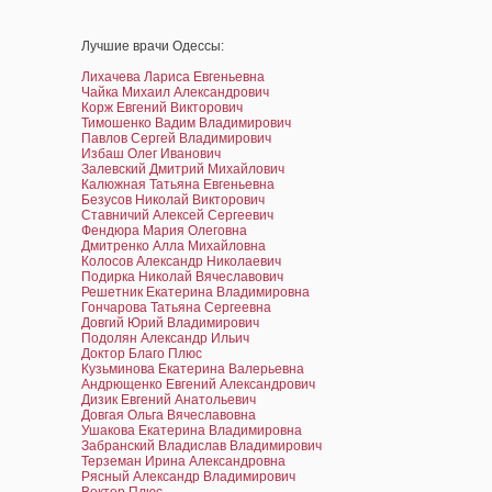
Лучшие врачи Одессы:
Лихачева Лариса Евгеньевна
Чайка Михаил Александрович
Корж Евгений Викторович
Тимошенко Вадим Владимирович
Павлов Сергей Владимирович
Избаш Олег Иванович
Залевский Дмитрий Михайлович
Калюжная Татьяна Евгеньевна
Безусов Николай Викторович
Ставничий Алексей Сергеевич
Фендюра Мария Олеговна
Дмитренко Алла Михайловна
Колосов Александр Николаевич
Подирка Николай Вячеславович
Решетник Екатерина Владимировна
Гончарова Татьяна Сергеевна
Довгий Юрий Владимирович
Подолян Александр Ильич
Доктор Благо Плюс
Кузьминова Екатерина Валерьевна
Андрющенко Евгений Александрович
Дизик Евгений Анатольевич
Довгая Ольга Вячеславовна
Ушакова Екатерина Владимировна
Забранский Владислав Владимирович
Терземан Ирина Александровна
Рясный Александр Владимирович