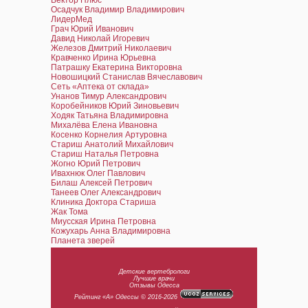
Вектор Плюс
Осадчук Владимир Владимирович
ЛидерМед
Грач Юрий Иванович
Давид Николай Игоревич
Железов Дмитрий Николаевич
Кравченко Ирина Юрьевна
Патрашку Екатерина Викторовна
Новошицкий Станислав Вячеславович
Сеть «Аптека от склада»
Унанов Тимур Александрович
Коробейников Юрий Зиновьевич
Ходяк Татьяна Владимировна
Михалёва Елена Ивановна
Косенко Корнелия Артуровна
Стариш Анатолий Михайлович
Стариш Наталья Петровна
Жогно Юрий Петрович
Ивахнюк Олег Павлович
Билаш Алексей Петрович
Танеев Олег Александрович
Клиника Доктора Стариша
Жак Тома
Миусская Ирина Петровна
Кожухарь Анна Владимировна
Планета зверей
Детские вертебрологи
Лучшие врачи
Отзывы Одесса
Рейтинг «А» Одессы © 2016-2026