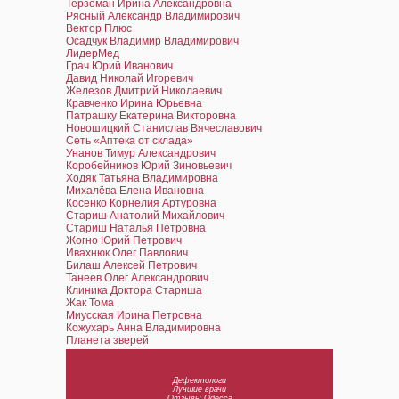
Терземан Ирина Александровна
Рясный Александр Владимирович
Вектор Плюс
Осадчук Владимир Владимирович
ЛидерМед
Грач Юрий Иванович
Давид Николай Игоревич
Железов Дмитрий Николаевич
Кравченко Ирина Юрьевна
Патрашку Екатерина Викторовна
Новошицкий Станислав Вячеславович
Сеть «Аптека от склада»
Унанов Тимур Александрович
Коробейников Юрий Зиновьевич
Ходяк Татьяна Владимировна
Михалёва Елена Ивановна
Косенко Корнелия Артуровна
Стариш Анатолий Михайлович
Стариш Наталья Петровна
Жогно Юрий Петрович
Ивахнюк Олег Павлович
Билаш Алексей Петрович
Танеев Олег Александрович
Клиника Доктора Стариша
Жак Тома
Миусская Ирина Петровна
Кожухарь Анна Владимировна
Планета зверей
Дефектологи
Лучшие врачи
Отзывы Одесса