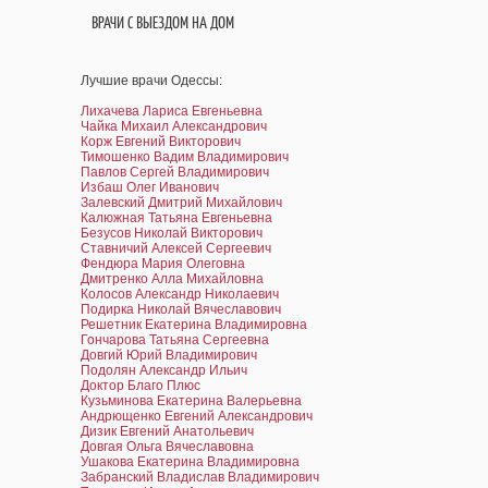
ВРАЧИ С ВЫЕЗДОМ НА ДОМ
Лучшие врачи Одессы:
Лихачева Лариса Евгеньевна
Чайка Михаил Александрович
Корж Евгений Викторович
Тимошенко Вадим Владимирович
Павлов Сергей Владимирович
Избаш Олег Иванович
Залевский Дмитрий Михайлович
Калюжная Татьяна Евгеньевна
Безусов Николай Викторович
Ставничий Алексей Сергеевич
Фендюра Мария Олеговна
Дмитренко Алла Михайловна
Колосов Александр Николаевич
Подирка Николай Вячеславович
Решетник Екатерина Владимировна
Гончарова Татьяна Сергеевна
Довгий Юрий Владимирович
Подолян Александр Ильич
Доктор Благо Плюс
Кузьминова Екатерина Валерьевна
Андрющенко Евгений Александрович
Дизик Евгений Анатольевич
Довгая Ольга Вячеславовна
Ушакова Екатерина Владимировна
Забранский Владислав Владимирович