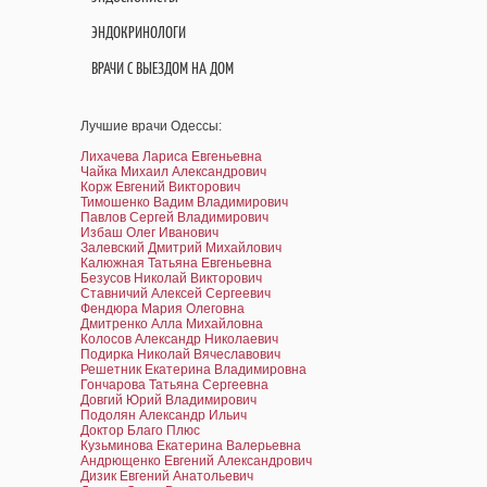
ЭНДОКРИНОЛОГИ
ВРАЧИ С ВЫЕЗДОМ НА ДОМ
Лучшие врачи Одессы:
Лихачева Лариса Евгеньевна
Чайка Михаил Александрович
Корж Евгений Викторович
Тимошенко Вадим Владимирович
Павлов Сергей Владимирович
Избаш Олег Иванович
Залевский Дмитрий Михайлович
Калюжная Татьяна Евгеньевна
Безусов Николай Викторович
Ставничий Алексей Сергеевич
Фендюра Мария Олеговна
Дмитренко Алла Михайловна
Колосов Александр Николаевич
Подирка Николай Вячеславович
Решетник Екатерина Владимировна
Гончарова Татьяна Сергеевна
Довгий Юрий Владимирович
Подолян Александр Ильич
Доктор Благо Плюс
Кузьминова Екатерина Валерьевна
Андрющенко Евгений Александрович
Дизик Евгений Анатольевич