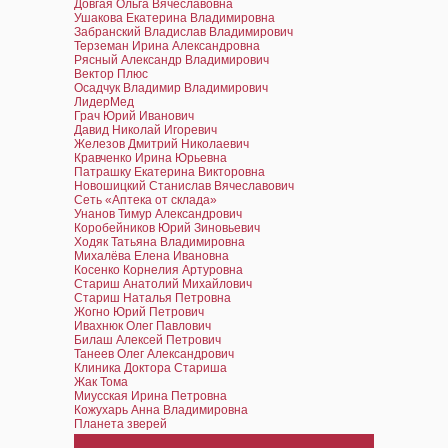
Довгая Ольга Вячеславовна
Ушакова Екатерина Владимировна
Забранский Владислав Владимирович
Терземан Ирина Александровна
Рясный Александр Владимирович
Вектор Плюс
Осадчук Владимир Владимирович
ЛидерМед
Грач Юрий Иванович
Давид Николай Игоревич
Железов Дмитрий Николаевич
Кравченко Ирина Юрьевна
Патрашку Екатерина Викторовна
Новошицкий Станислав Вячеславович
Сеть «Аптека от склада»
Унанов Тимур Александрович
Коробейников Юрий Зиновьевич
Ходяк Татьяна Владимировна
Михалёва Елена Ивановна
Косенко Корнелия Артуровна
Стариш Анатолий Михайлович
Стариш Наталья Петровна
Жогно Юрий Петрович
Ивахнюк Олег Павлович
Билаш Алексей Петрович
Танеев Олег Александрович
Клиника Доктора Стариша
Жак Тома
Миусская Ирина Петровна
Кожухарь Анна Владимировна
Планета зверей