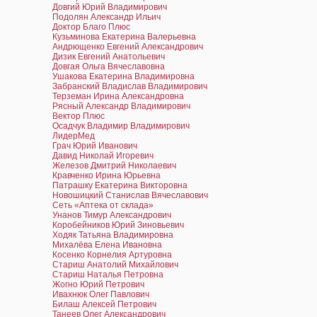
Довгий Юрий Владимирович
Подолян Александр Ильич
Доктор Благо Плюс
Кузьминова Екатерина Валерьевна
Андрющенко Евгений Александрович
Дизик Евгений Анатольевич
Довгая Ольга Вячеславовна
Ушакова Екатерина Владимировна
Забранский Владислав Владимирович
Терземан Ирина Александровна
Рясный Александр Владимирович
Вектор Плюс
Осадчук Владимир Владимирович
ЛидерМед
Грач Юрий Иванович
Давид Николай Игоревич
Железов Дмитрий Николаевич
Кравченко Ирина Юрьевна
Патрашку Екатерина Викторовна
Новошицкий Станислав Вячеславович
Сеть «Аптека от склада»
Унанов Тимур Александрович
Коробейников Юрий Зиновьевич
Ходяк Татьяна Владимировна
Михалёва Елена Ивановна
Косенко Корнелия Артуровна
Стариш Анатолий Михайлович
Стариш Наталья Петровна
Жогно Юрий Петрович
Ивахнюк Олег Павлович
Билаш Алексей Петрович
Танеев Олег Александрович