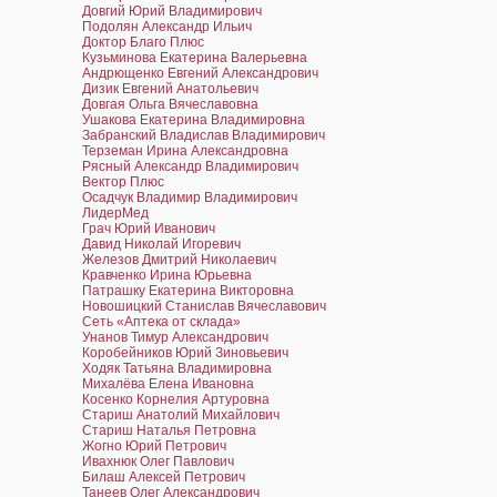
Довгий Юрий Владимирович
Подолян Александр Ильич
Доктор Благо Плюс
Кузьминова Екатерина Валерьевна
Андрющенко Евгений Александрович
Дизик Евгений Анатольевич
Довгая Ольга Вячеславовна
Ушакова Екатерина Владимировна
Забранский Владислав Владимирович
Терземан Ирина Александровна
Рясный Александр Владимирович
Вектор Плюс
Осадчук Владимир Владимирович
ЛидерМед
Грач Юрий Иванович
Давид Николай Игоревич
Железов Дмитрий Николаевич
Кравченко Ирина Юрьевна
Патрашку Екатерина Викторовна
Новошицкий Станислав Вячеславович
Сеть «Аптека от склада»
Унанов Тимур Александрович
Коробейников Юрий Зиновьевич
Ходяк Татьяна Владимировна
Михалёва Елена Ивановна
Косенко Корнелия Артуровна
Стариш Анатолий Михайлович
Стариш Наталья Петровна
Жогно Юрий Петрович
Ивахнюк Олег Павлович
Билаш Алексей Петрович
Танеев Олег Александрович