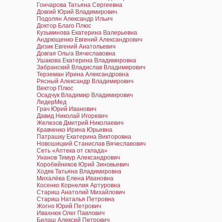
Гончарова Татьяна Сергеевна
Довгий Юрий Владимирович
Подолян Александр Ильич
Доктор Благо Плюс
Кузьминова Екатерина Валерьевна
Андрющенко Евгений Александрович
Дизик Евгений Анатольевич
Довгая Ольга Вячеславовна
Ушакова Екатерина Владимировна
Забранский Владислав Владимирович
Терземан Ирина Александровна
Рясный Александр Владимирович
Вектор Плюс
Осадчук Владимир Владимирович
ЛидерМед
Грач Юрий Иванович
Давид Николай Игоревич
Железов Дмитрий Николаевич
Кравченко Ирина Юрьевна
Патрашку Екатерина Викторовна
Новошицкий Станислав Вячеславович
Сеть «Аптека от склада»
Унанов Тимур Александрович
Коробейников Юрий Зиновьевич
Ходяк Татьяна Владимировна
Михалёва Елена Ивановна
Косенко Корнелия Артуровна
Стариш Анатолий Михайлович
Стариш Наталья Петровна
Жогно Юрий Петрович
Ивахнюк Олег Павлович
Билаш Алексей Петрович