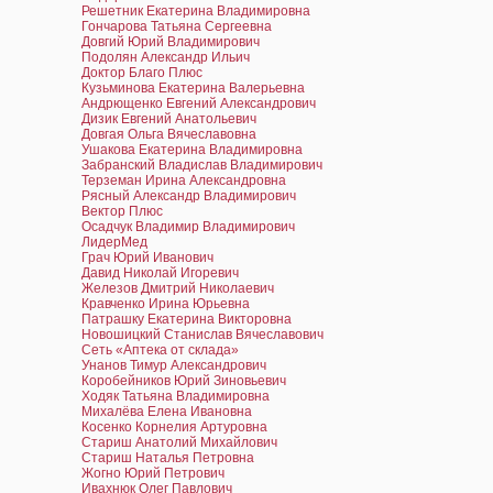
Решетник Екатерина Владимировна
Гончарова Татьяна Сергеевна
Довгий Юрий Владимирович
Подолян Александр Ильич
Доктор Благо Плюс
Кузьминова Екатерина Валерьевна
Андрющенко Евгений Александрович
Дизик Евгений Анатольевич
Довгая Ольга Вячеславовна
Ушакова Екатерина Владимировна
Забранский Владислав Владимирович
Терземан Ирина Александровна
Рясный Александр Владимирович
Вектор Плюс
Осадчук Владимир Владимирович
ЛидерМед
Грач Юрий Иванович
Давид Николай Игоревич
Железов Дмитрий Николаевич
Кравченко Ирина Юрьевна
Патрашку Екатерина Викторовна
Новошицкий Станислав Вячеславович
Сеть «Аптека от склада»
Унанов Тимур Александрович
Коробейников Юрий Зиновьевич
Ходяк Татьяна Владимировна
Михалёва Елена Ивановна
Косенко Корнелия Артуровна
Стариш Анатолий Михайлович
Стариш Наталья Петровна
Жогно Юрий Петрович
Ивахнюк Олег Павлович