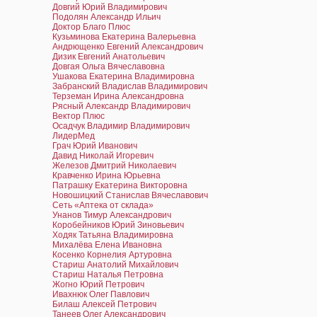
Довгий Юрий Владимирович
Подолян Александр Ильич
Доктор Благо Плюс
Кузьминова Екатерина Валерьевна
Андрющенко Евгений Александрович
Дизик Евгений Анатольевич
Довгая Ольга Вячеславовна
Ушакова Екатерина Владимировна
Забранский Владислав Владимирович
Терземан Ирина Александровна
Рясный Александр Владимирович
Вектор Плюс
Осадчук Владимир Владимирович
ЛидерМед
Грач Юрий Иванович
Давид Николай Игоревич
Железов Дмитрий Николаевич
Кравченко Ирина Юрьевна
Патрашку Екатерина Викторовна
Новошицкий Станислав Вячеславович
Сеть «Аптека от склада»
Унанов Тимур Александрович
Коробейников Юрий Зиновьевич
Ходяк Татьяна Владимировна
Михалёва Елена Ивановна
Косенко Корнелия Артуровна
Стариш Анатолий Михайлович
Стариш Наталья Петровна
Жогно Юрий Петрович
Ивахнюк Олег Павлович
Билаш Алексей Петрович
Танеев Олег Александрович