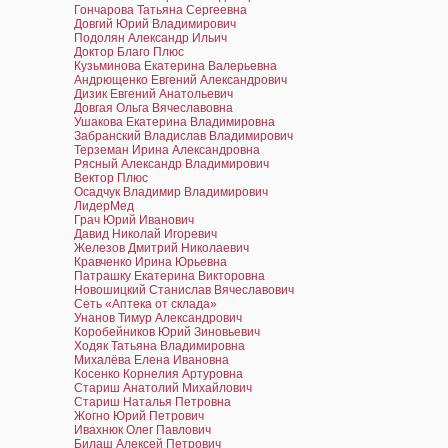
Гончарова Татьяна Сергеевна
Довгий Юрий Владимирович
Подолян Александр Ильич
Доктор Благо Плюс
Кузьминова Екатерина Валерьевна
Андрющенко Евгений Александрович
Дизик Евгений Анатольевич
Довгая Ольга Вячеславовна
Ушакова Екатерина Владимировна
Забранский Владислав Владимирович
Терземан Ирина Александровна
Рясный Александр Владимирович
Вектор Плюс
Осадчук Владимир Владимирович
ЛидерМед
Грач Юрий Иванович
Давид Николай Игоревич
Железов Дмитрий Николаевич
Кравченко Ирина Юрьевна
Патрашку Екатерина Викторовна
Новошицкий Станислав Вячеславович
Сеть «Аптека от склада»
Унанов Тимур Александрович
Коробейников Юрий Зиновьевич
Ходяк Татьяна Владимировна
Михалёва Елена Ивановна
Косенко Корнелия Артуровна
Стариш Анатолий Михайлович
Стариш Наталья Петровна
Жогно Юрий Петрович
Ивахнюк Олег Павлович
Билаш Алексей Петрович