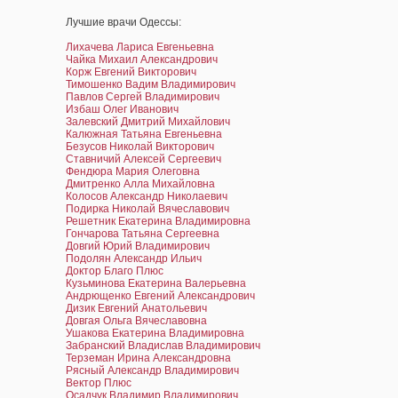
Лучшие врачи Одессы:
Лихачева Лариса Евгеньевна
Чайка Михаил Александрович
Корж Евгений Викторович
Тимошенко Вадим Владимирович
Павлов Сергей Владимирович
Избаш Олег Иванович
Залевский Дмитрий Михайлович
Калюжная Татьяна Евгеньевна
Безусов Николай Викторович
Ставничий Алексей Сергеевич
Фендюра Мария Олеговна
Дмитренко Алла Михайловна
Колосов Александр Николаевич
Подирка Николай Вячеславович
Решетник Екатерина Владимировна
Гончарова Татьяна Сергеевна
Довгий Юрий Владимирович
Подолян Александр Ильич
Доктор Благо Плюс
Кузьминова Екатерина Валерьевна
Андрющенко Евгений Александрович
Дизик Евгений Анатольевич
Довгая Ольга Вячеславовна
Ушакова Екатерина Владимировна
Забранский Владислав Владимирович
Терземан Ирина Александровна
Рясный Александр Владимирович
Вектор Плюс
Осадчук Владимир Владимирович