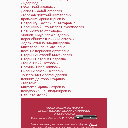
ЛидерМед
Грач Юрий Иванович
Давид Николай Игоревич
Железов Дмитрий Николаевич
Кравченко Ирина Юрьевна
Патрашку Екатерина Викторовна
Новошицкий Станислав Вячеславович
Сеть «Аптека от склада»
Унанов Тимур Александрович
Коробейников Юрий Зиновьевич
Ходяк Татьяна Владимировна
Михалёва Елена Ивановна
Косенко Корнелия Артуровна
Стариш Анатолий Михайлович
Стариш Наталья Петровна
Жогно Юрий Петрович
Ивахнюк Олег Павлович
Билаш Алексей Петрович
Танеев Олег Александрович
Клиника Доктора Стариша
Жак Тома
Миусская Ирина Петровна
Кожухарь Анна Владимировна
Планета зверей
Клиники мануальной терапии
Лучшие больницы, клиники и поликлиники
Отзывы Одесса
Рейтинг «А» Одессы © 2016-2026
Также рекомендуем посетить сайты друзья:
форум
отзывы
otzovok.com,
каталог отзывов
tvoi.top,