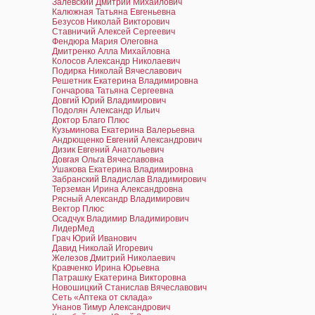
Залевский Дмитрий Михайлович
Калюжная Татьяна Евгеньевна
Безусов Николай Викторович
Ставничий Алексей Сергеевич
Фендюра Мария Олеговна
Дмитренко Алла Михайловна
Колосов Александр Николаевич
Подирка Николай Вячеславович
Решетник Екатерина Владимировна
Гончарова Татьяна Сергеевна
Довгий Юрий Владимирович
Подолян Александр Ильич
Доктор Благо Плюс
Кузьминова Екатерина Валерьевна
Андрющенко Евгений Александрович
Дизик Евгений Анатольевич
Довгая Ольга Вячеславовна
Ушакова Екатерина Владимировна
Забранский Владислав Владимирович
Терземан Ирина Александровна
Рясный Александр Владимирович
Вектор Плюс
Осадчук Владимир Владимирович
ЛидерМед
Грач Юрий Иванович
Давид Николай Игоревич
Железов Дмитрий Николаевич
Кравченко Ирина Юрьевна
Патрашку Екатерина Викторовна
Новошицкий Станислав Вячеславович
Сеть «Аптека от склада»
Унанов Тимур Александрович