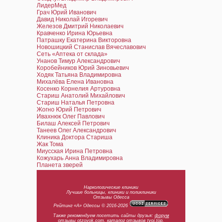
ЛидерМед
Грач Юрий Иванович
Давид Николай Игоревич
Железов Дмитрий Николаевич
Кравченко Ирина Юрьевна
Патрашку Екатерина Викторовна
Новошицкий Станислав Вячеславович
Сеть «Аптека от склада»
Унанов Тимур Александрович
Коробейников Юрий Зиновьевич
Ходяк Татьяна Владимировна
Михалёва Елена Ивановна
Косенко Корнелия Артуровна
Стариш Анатолий Михайлович
Стариш Наталья Петровна
Жогно Юрий Петрович
Ивахнюк Олег Павлович
Билаш Алексей Петрович
Танеев Олег Александрович
Клиника Доктора Стариша
Жак Тома
Миусская Ирина Петровна
Кожухарь Анна Владимировна
Планета зверей
Наркологические клиники
Лучшие больницы, клиники и поликлиники
Отзывы Одесса
Рейтинг «А» Одессы © 2016-2026
Также рекомендуем посетить сайты друзья:
форум
отзывы
otzovok.com,
каталог отзывов
tvoi.top,