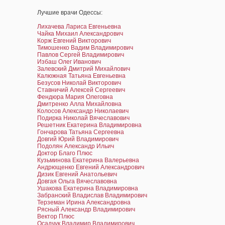
Лучшие врачи Одессы:
Лихачева Лариса Евгеньевна
Чайка Михаил Александрович
Корж Евгений Викторович
Тимошенко Вадим Владимирович
Павлов Сергей Владимирович
Избаш Олег Иванович
Залевский Дмитрий Михайлович
Калюжная Татьяна Евгеньевна
Безусов Николай Викторович
Ставничий Алексей Сергеевич
Фендюра Мария Олеговна
Дмитренко Алла Михайловна
Колосов Александр Николаевич
Подирка Николай Вячеславович
Решетник Екатерина Владимировна
Гончарова Татьяна Сергеевна
Довгий Юрий Владимирович
Подолян Александр Ильич
Доктор Благо Плюс
Кузьминова Екатерина Валерьевна
Андрющенко Евгений Александрович
Дизик Евгений Анатольевич
Довгая Ольга Вячеславовна
Ушакова Екатерина Владимировна
Забранский Владислав Владимирович
Терземан Ирина Александровна
Рясный Александр Владимирович
Вектор Плюс
Осадчук Владимир Владимирович