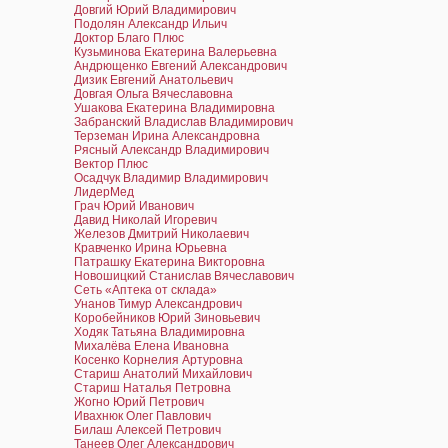
Довгий Юрий Владимирович
Подолян Александр Ильич
Доктор Благо Плюс
Кузьминова Екатерина Валерьевна
Андрющенко Евгений Александрович
Дизик Евгений Анатольевич
Довгая Ольга Вячеславовна
Ушакова Екатерина Владимировна
Забранский Владислав Владимирович
Терземан Ирина Александровна
Рясный Александр Владимирович
Вектор Плюс
Осадчук Владимир Владимирович
ЛидерМед
Грач Юрий Иванович
Давид Николай Игоревич
Железов Дмитрий Николаевич
Кравченко Ирина Юрьевна
Патрашку Екатерина Викторовна
Новошицкий Станислав Вячеславович
Сеть «Аптека от склада»
Унанов Тимур Александрович
Коробейников Юрий Зиновьевич
Ходяк Татьяна Владимировна
Михалёва Елена Ивановна
Косенко Корнелия Артуровна
Стариш Анатолий Михайлович
Стариш Наталья Петровна
Жогно Юрий Петрович
Ивахнюк Олег Павлович
Билаш Алексей Петрович
Танеев Олег Александрович