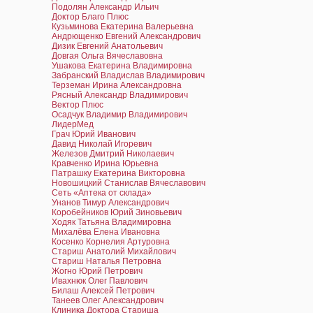
Подолян Александр Ильич
Доктор Благо Плюс
Кузьминова Екатерина Валерьевна
Андрющенко Евгений Александрович
Дизик Евгений Анатольевич
Довгая Ольга Вячеславовна
Ушакова Екатерина Владимировна
Забранский Владислав Владимирович
Терземан Ирина Александровна
Рясный Александр Владимирович
Вектор Плюс
Осадчук Владимир Владимирович
ЛидерМед
Грач Юрий Иванович
Давид Николай Игоревич
Железов Дмитрий Николаевич
Кравченко Ирина Юрьевна
Патрашку Екатерина Викторовна
Новошицкий Станислав Вячеславович
Сеть «Аптека от склада»
Унанов Тимур Александрович
Коробейников Юрий Зиновьевич
Ходяк Татьяна Владимировна
Михалёва Елена Ивановна
Косенко Корнелия Артуровна
Стариш Анатолий Михайлович
Стариш Наталья Петровна
Жогно Юрий Петрович
Ивахнюк Олег Павлович
Билаш Алексей Петрович
Танеев Олег Александрович
Клиника Доктора Стариша