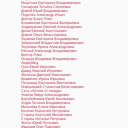
Решетник Екатерина Владимировна
Гончарова Татьяна Сергеевна
Довгий Юрий Владимирович
Подолян Александр Ильич
Доктор Благо Плюс
Кузьминова Екатерина Валерьевна
Андрющенко Евгений Александрович
Дизик Евгений Анатольевич
Довгая Ольга Вячеславовна
Ушакова Екатерина Владимировна
Забранский Владислав Владимирович
Терземан Ирина Александровна
Рясный Александр Владимирович
Вектор Плюс
Осадчук Владимир Владимирович
ЛидерМед
Грач Юрий Иванович
Давид Николай Игоревич
Железов Дмитрий Николаевич
Кравченко Ирина Юрьевна
Патрашку Екатерина Викторовна
Новошицкий Станислав Вячеславович
Сеть «Аптека от склада»
Унанов Тимур Александрович
Коробейников Юрий Зиновьевич
Ходяк Татьяна Владимировна
Михалёва Елена Ивановна
Косенко Корнелия Артуровна
Стариш Анатолий Михайлович
Стариш Наталья Петровна
Жогно Юрий Петрович
Ивахнюк Олег Павлович