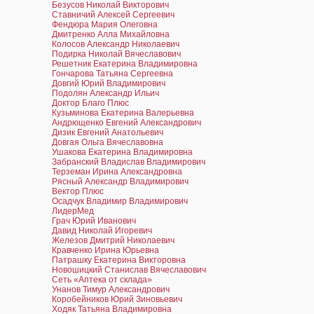
Безусов Николай Викторович
Ставничий Алексей Сергеевич
Фендюра Мария Олеговна
Дмитренко Алла Михайловна
Колосов Александр Николаевич
Подирка Николай Вячеславович
Решетник Екатерина Владимировна
Гончарова Татьяна Сергеевна
Довгий Юрий Владимирович
Подолян Александр Ильич
Доктор Благо Плюс
Кузьминова Екатерина Валерьевна
Андрющенко Евгений Александрович
Дизик Евгений Анатольевич
Довгая Ольга Вячеславовна
Ушакова Екатерина Владимировна
Забранский Владислав Владимирович
Терземан Ирина Александровна
Рясный Александр Владимирович
Вектор Плюс
Осадчук Владимир Владимирович
ЛидерМед
Грач Юрий Иванович
Давид Николай Игоревич
Железов Дмитрий Николаевич
Кравченко Ирина Юрьевна
Патрашку Екатерина Викторовна
Новошицкий Станислав Вячеславович
Сеть «Аптека от склада»
Унанов Тимур Александрович
Коробейников Юрий Зиновьевич
Ходяк Татьяна Владимировна