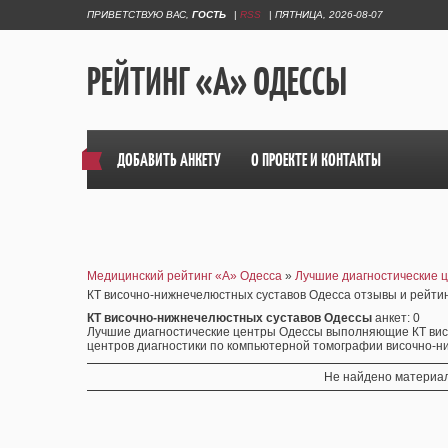
ПРИВЕТСТВУЮ ВАС
,
ГОСТЬ
|
RSS
|
ПЯТНИЦА, 2026-08-07
РЕЙТИНГ «А» ОДЕССЫ
ДОБАВИТЬ АНКЕТУ
О ПРОЕКТЕ И КОНТАКТЫ
Медицинский рейтинг «А» Одесса
»
Лучшие диагностические 
КТ височно-нижнечелюстных суставов Одесса отзывы и рейти
КТ височно-нижнечелюстных суставов Одессы
анкет
: 0
Лучшие диагностические центры Одессы выполняющие КТ висо
центров диагностики по компьютерной томографии височно-н
Не найдено материал