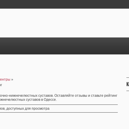
центры
»
К
нг
чно-нижнечелюстных суставов. Оставляйте отзывы и ставьте рейтинг
ижнечелюстных суставов в Одессе.
ов, доступных для просмотра