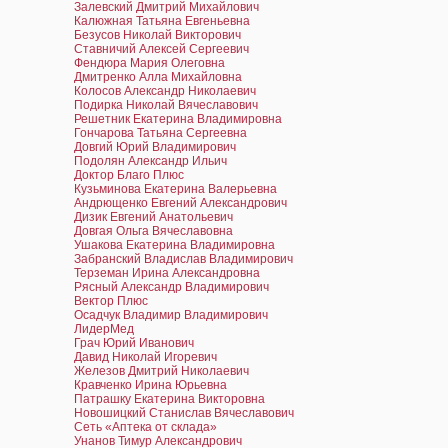
Залевский Дмитрий Михайлович
Калюжная Татьяна Евгеньевна
Безусов Николай Викторович
Ставничий Алексей Сергеевич
Фендюра Мария Олеговна
Дмитренко Алла Михайловна
Колосов Александр Николаевич
Подирка Николай Вячеславович
Решетник Екатерина Владимировна
Гончарова Татьяна Сергеевна
Довгий Юрий Владимирович
Подолян Александр Ильич
Доктор Благо Плюс
Кузьминова Екатерина Валерьевна
Андрющенко Евгений Александрович
Дизик Евгений Анатольевич
Довгая Ольга Вячеславовна
Ушакова Екатерина Владимировна
Забранский Владислав Владимирович
Терземан Ирина Александровна
Рясный Александр Владимирович
Вектор Плюс
Осадчук Владимир Владимирович
ЛидерМед
Грач Юрий Иванович
Давид Николай Игоревич
Железов Дмитрий Николаевич
Кравченко Ирина Юрьевна
Патрашку Екатерина Викторовна
Новошицкий Станислав Вячеславович
Сеть «Аптека от склада»
Унанов Тимур Александрович