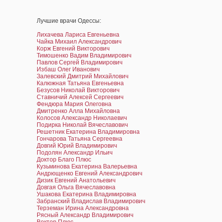
Лучшие врачи Одессы:
Лихачева Лариса Евгеньевна
Чайка Михаил Александрович
Корж Евгений Викторович
Тимошенко Вадим Владимирович
Павлов Сергей Владимирович
Избаш Олег Иванович
Залевский Дмитрий Михайлович
Калюжная Татьяна Евгеньевна
Безусов Николай Викторович
Ставничий Алексей Сергеевич
Фендюра Мария Олеговна
Дмитренко Алла Михайловна
Колосов Александр Николаевич
Подирка Николай Вячеславович
Решетник Екатерина Владимировна
Гончарова Татьяна Сергеевна
Довгий Юрий Владимирович
Подолян Александр Ильич
Доктор Благо Плюс
Кузьминова Екатерина Валерьевна
Андрющенко Евгений Александрович
Дизик Евгений Анатольевич
Довгая Ольга Вячеславовна
Ушакова Екатерина Владимировна
Забранский Владислав Владимирович
Терземан Ирина Александровна
Рясный Александр Владимирович