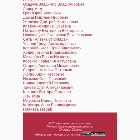
Вектор Плюс
Осадчук Владимир Владимирович
ЛидерМед
Грач Юрий Иванович
Давид Николай Игоревич
Железов Дмитрий Николаевич
Кравченко Ирина Юрьевна
Патрашку Екатерина Викторовна
Новошицкий Станислав Вячеславович
Сеть «Аптека от склада»
Унанов Тимур Александрович
Коробейников Юрий Зиновьевич
Ходяк Татьяна Владимировна
Михалёва Елена Ивановна
Косенко Корнелия Артуровна
Стариш Анатолий Михайлович
Стариш Наталья Петровна
Жогно Юрий Петрович
Ивахнюк Олег Павлович
Билаш Алексей Петрович
Танеев Олег Александрович
Клиника Доктора Стариша
Жак Тома
Миусская Ирина Петровна
Кожухарь Анна Владимировна
Планета зверей
МРТ лучезапястного сустава
Лучшие диагностические центры
Отзывы Одесса
Рейтинг «А» Одессы © 2016-2026