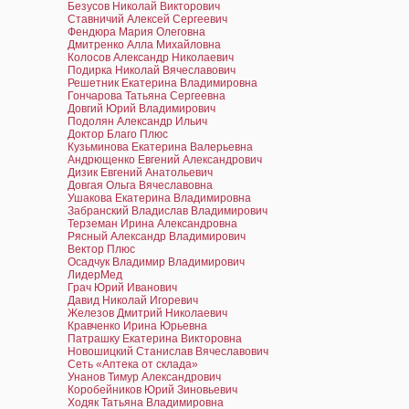
Безусов Николай Викторович
Ставничий Алексей Сергеевич
Фендюра Мария Олеговна
Дмитренко Алла Михайловна
Колосов Александр Николаевич
Подирка Николай Вячеславович
Решетник Екатерина Владимировна
Гончарова Татьяна Сергеевна
Довгий Юрий Владимирович
Подолян Александр Ильич
Доктор Благо Плюс
Кузьминова Екатерина Валерьевна
Андрющенко Евгений Александрович
Дизик Евгений Анатольевич
Довгая Ольга Вячеславовна
Ушакова Екатерина Владимировна
Забранский Владислав Владимирович
Терземан Ирина Александровна
Рясный Александр Владимирович
Вектор Плюс
Осадчук Владимир Владимирович
ЛидерМед
Грач Юрий Иванович
Давид Николай Игоревич
Железов Дмитрий Николаевич
Кравченко Ирина Юрьевна
Патрашку Екатерина Викторовна
Новошицкий Станислав Вячеславович
Сеть «Аптека от склада»
Унанов Тимур Александрович
Коробейников Юрий Зиновьевич
Ходяк Татьяна Владимировна