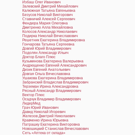
Избаш Олег Иванович
Залевский Дмитрий Михайлович
Калюжная Татьяна Евгеньевна
Безусов Николай Викторович
Ставничий Алексей Сергеевич
Фендюра Мария Олеговна
Дмитренко Алла Михайловна
Колосов Александр Николаевич
Подирка Николай Вячеславович
Решетник Екатерина Владимировна
Гончарова Татьяна Сергеевна
Довгий Юрий Владимирович
Подолян Александр Ильич
Доктор Благо Плюс
Кузьминова Екатерина Валерьевна
Андрющенко Евгений Александрович
Дизик Евгений Анатольевич
Довгая Ольга Вячеславовна
Ушакова Екатерина Владимировна
Забранский Владислав Владимирович
Терземан Ирина Александровна
Рясный Александр Владимирович
Вектор Плюс
Осадчук Владимир Владимирович
ЛидерМед
Грач Юрий Иванович
Давид Николай Игоревич
Железов Дмитрий Николаевич
Кравченко Ирина Юрьевна
Патрашку Екатерина Викторовна
Новошицкий Станислав Вячеславович
Сеть «Аптека от склада»