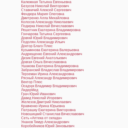
Калюжная Татьяна Евгеньевна
Безусов Николай Викторович
Ставничий Алексей Сергеевич
Фендюра Мария Олеговна
Дмитренко Алла Михайловна
Колосов Александр Николаевич
Подирка Николай Вячеславович
Решетник Екатерина Владимировна
Гончарова Татьяна Сергеевна
Довгий Юрий Владимирович
Подолян Александр Ильич
Доктор Благо Плюс
Кузьминова Екатерина Валерьевна
Андрющенко Евгений Александрович
Дизик Евгений Анатольевич
Довгая Ольга Вячеславовна
Ушакова Екатерина Владимировна
Забранский Владислав Владимирович
Терземан Ирина Александровна
Рясный Александр Владимирович
Вектор Плюс
Осадчук Владимир Владимирович
ЛидерМед
Грач Юрий Иванович
Давид Николай Игоревич
Железов Дмитрий Николаевич
Кравченко Ирина Юрьевна
Патрашку Екатерина Викторовна
Новошицкий Станислав Вячеславович
Сеть «Аптека от склада»
Унанов Тимур Александрович
Коробейников Юрий Зиновьевич