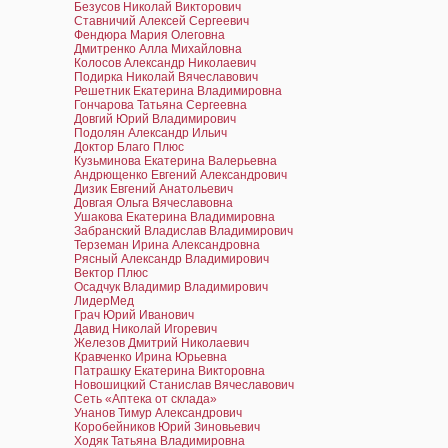
Безусов Николай Викторович
Ставничий Алексей Сергеевич
Фендюра Мария Олеговна
Дмитренко Алла Михайловна
Колосов Александр Николаевич
Подирка Николай Вячеславович
Решетник Екатерина Владимировна
Гончарова Татьяна Сергеевна
Довгий Юрий Владимирович
Подолян Александр Ильич
Доктор Благо Плюс
Кузьминова Екатерина Валерьевна
Андрющенко Евгений Александрович
Дизик Евгений Анатольевич
Довгая Ольга Вячеславовна
Ушакова Екатерина Владимировна
Забранский Владислав Владимирович
Терземан Ирина Александровна
Рясный Александр Владимирович
Вектор Плюс
Осадчук Владимир Владимирович
ЛидерМед
Грач Юрий Иванович
Давид Николай Игоревич
Железов Дмитрий Николаевич
Кравченко Ирина Юрьевна
Патрашку Екатерина Викторовна
Новошицкий Станислав Вячеславович
Сеть «Аптека от склада»
Унанов Тимур Александрович
Коробейников Юрий Зиновьевич
Ходяк Татьяна Владимировна