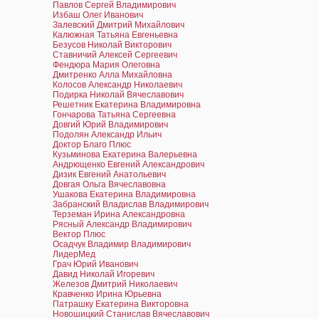
Павлов Сергей Владимирович
Избаш Олег Иванович
Залевский Дмитрий Михайлович
Калюжная Татьяна Евгеньевна
Безусов Николай Викторович
Ставничий Алексей Сергеевич
Фендюра Мария Олеговна
Дмитренко Алла Михайловна
Колосов Александр Николаевич
Подирка Николай Вячеславович
Решетник Екатерина Владимировна
Гончарова Татьяна Сергеевна
Довгий Юрий Владимирович
Подолян Александр Ильич
Доктор Благо Плюс
Кузьминова Екатерина Валерьевна
Андрющенко Евгений Александрович
Дизик Евгений Анатольевич
Довгая Ольга Вячеславовна
Ушакова Екатерина Владимировна
Забранский Владислав Владимирович
Терземан Ирина Александровна
Рясный Александр Владимирович
Вектор Плюс
Осадчук Владимир Владимирович
ЛидерМед
Грач Юрий Иванович
Давид Николай Игоревич
Железов Дмитрий Николаевич
Кравченко Ирина Юрьевна
Патрашку Екатерина Викторовна
Новошицкий Станислав Вячеславович