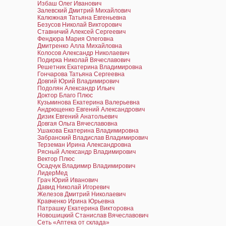
Избаш Олег Иванович
Залевский Дмитрий Михайлович
Калюжная Татьяна Евгеньевна
Безусов Николай Викторович
Ставничий Алексей Сергеевич
Фендюра Мария Олеговна
Дмитренко Алла Михайловна
Колосов Александр Николаевич
Подирка Николай Вячеславович
Решетник Екатерина Владимировна
Гончарова Татьяна Сергеевна
Довгий Юрий Владимирович
Подолян Александр Ильич
Доктор Благо Плюс
Кузьминова Екатерина Валерьевна
Андрющенко Евгений Александрович
Дизик Евгений Анатольевич
Довгая Ольга Вячеславовна
Ушакова Екатерина Владимировна
Забранский Владислав Владимирович
Терземан Ирина Александровна
Рясный Александр Владимирович
Вектор Плюс
Осадчук Владимир Владимирович
ЛидерМед
Грач Юрий Иванович
Давид Николай Игоревич
Железов Дмитрий Николаевич
Кравченко Ирина Юрьевна
Патрашку Екатерина Викторовна
Новошицкий Станислав Вячеславович
Сеть «Аптека от склада»