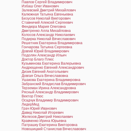
Павлов Сергей Владимирович
Избаш Олег Иванович
Залевский Дмитрий Михайлович
Калюжная Татьяна Евгеньевна
Безусов Николай Викторович
Ставничий Алексей Сергеевич
Фендюра Мария Олеговна
Дмитренко Алла Михайловна
Колосов Александр Николаевич
Подирка Николай Вячеславович
Решетник Екатерина Владимировна
Гончарова Татьяна Сергеевна
Довгий Юрий Владимирович
Подолян Александр Ильич
Доктор Благо Плюс
Кузьминова Екатерина Валерьевна
Андрющенко Евгений Александрович
Дизик Евгений Анатольевич
Довгая Ольга Вячеславовна
Ушакова Екатерина Владимировна
Забранский Владислав Владимирович
Терземан Ирина Александровна
Рясный Александр Владимирович
Вектор Плюс
Осадчук Владимир Владимирович
ЛидерМед
Грач Юрий Иванович
Давид Николай Игоревич
Железов Дмитрий Николаевич
Кравченко Ирина Юрьевна
Патрашку Екатерина Викторовна
Новошицкий Станислав Вячеславович