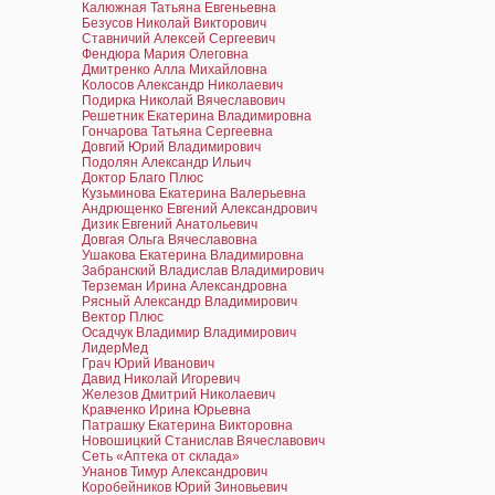
Калюжная Татьяна Евгеньевна
Безусов Николай Викторович
Ставничий Алексей Сергеевич
Фендюра Мария Олеговна
Дмитренко Алла Михайловна
Колосов Александр Николаевич
Подирка Николай Вячеславович
Решетник Екатерина Владимировна
Гончарова Татьяна Сергеевна
Довгий Юрий Владимирович
Подолян Александр Ильич
Доктор Благо Плюс
Кузьминова Екатерина Валерьевна
Андрющенко Евгений Александрович
Дизик Евгений Анатольевич
Довгая Ольга Вячеславовна
Ушакова Екатерина Владимировна
Забранский Владислав Владимирович
Терземан Ирина Александровна
Рясный Александр Владимирович
Вектор Плюс
Осадчук Владимир Владимирович
ЛидерМед
Грач Юрий Иванович
Давид Николай Игоревич
Железов Дмитрий Николаевич
Кравченко Ирина Юрьевна
Патрашку Екатерина Викторовна
Новошицкий Станислав Вячеславович
Сеть «Аптека от склада»
Унанов Тимур Александрович
Коробейников Юрий Зиновьевич