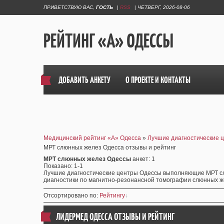
ПРИВЕТСТВУЮ ВАС
,
ГОСТЬ
|
RSS
|
ЧЕТВЕРГ, 2026-08-06
РЕЙТИНГ «А» ОДЕССЫ
ДОБАВИТЬ АНКЕТУ
О ПРОЕКТЕ И КОНТАКТЫ
Медицинский рейтинг «А» Одесса
»
Лучшие диагностические 
МРТ слюнных желез Одесса отзывы и рейтинг
МРТ слюнных желез Одессы
анкет
: 1
Показано
:
1-1
Лучшие диагностические центры Одессы выполняющие МРТ слю
диагностики по магнитно-резонансной томографии слюнных ж
Отсортировано по
:
Рейтингу
ЛИДЕРМЕД ОДЕССА ОТЗЫВЫ
И РЕЙТИНГ