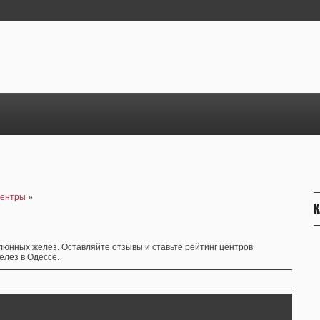
центры
»
К
нных желез. Оставляйте отзывы и ставьте рейтинг центров
елез в Одессе.