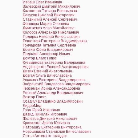
Избаш Олег Иванович
Залевский Дмитрий Михайлович
Калюжная Татьяна Евгеньевна
Безусов Николай Викторович
Ставничий Алексей Сергеевич
Фендюра Мария Олеговна
Дмитренко Алла Михайловна
Колосов Александр Николаевич
Подирка Николай Вячеславович
Решетник Екатерина Владимировна
Гончарова Татьяна Сергеевна
Довгий Юрий Владимирович
Подолян Александр Ильич
Доктор Благо Плюс
Кузьминова Екатерина Валерьевна
Андрющенко Евгений Александрович
Дизик Евгений Анатольевич
Довгая Ольга Вячеславовна
Ушакова Екатерина Владимировна
Забранский Владислав Владимирович
Терземан Ирина Александровна
Рясный Александр Владимирович
Вектор Плюс
Осадчук Владимир Владимирович
ЛидерМед
Грач Юрий Иванович
Давид Николай Игоревич
Железов Дмитрий Николаевич
Кравченко Ирина Юрьевна
Патрашку Екатерина Викторовна
Новошицкий Станислав Вячеславович
Сеть «Аптека от склада»