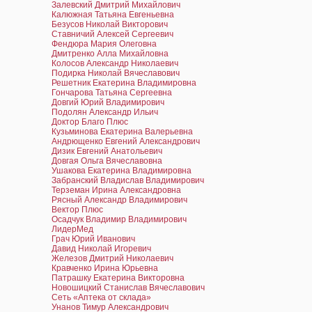
Залевский Дмитрий Михайлович
Калюжная Татьяна Евгеньевна
Безусов Николай Викторович
Ставничий Алексей Сергеевич
Фендюра Мария Олеговна
Дмитренко Алла Михайловна
Колосов Александр Николаевич
Подирка Николай Вячеславович
Решетник Екатерина Владимировна
Гончарова Татьяна Сергеевна
Довгий Юрий Владимирович
Подолян Александр Ильич
Доктор Благо Плюс
Кузьминова Екатерина Валерьевна
Андрющенко Евгений Александрович
Дизик Евгений Анатольевич
Довгая Ольга Вячеславовна
Ушакова Екатерина Владимировна
Забранский Владислав Владимирович
Терземан Ирина Александровна
Рясный Александр Владимирович
Вектор Плюс
Осадчук Владимир Владимирович
ЛидерМед
Грач Юрий Иванович
Давид Николай Игоревич
Железов Дмитрий Николаевич
Кравченко Ирина Юрьевна
Патрашку Екатерина Викторовна
Новошицкий Станислав Вячеславович
Сеть «Аптека от склада»
Унанов Тимур Александрович